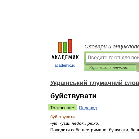
Словари и энциклоп
academic.ru
Український тлумачний словник
Український тлумачний сло
буйствувати
Толкование
Перевод
буйствувати
-
ую
, -
уєш
,
недок
.
,
р
і
дко
.
Поводити
себе
нестримано
;
бушувати
,
беш