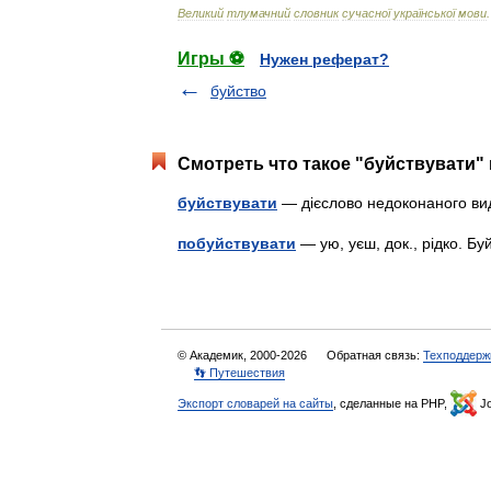
Великий
тлумачний
словник
сучасної
української
мови
.
Игры ⚽
Нужен реферат?
буйство
Смотреть что такое "буйствувати" 
буйствувати
— дієслово недоконаного в
побуйствувати
— ую, уєш, док., рідко. Б
© Академик, 2000-2026
Обратная связь:
Техподдерж
👣 Путешествия
Экспорт словарей на сайты
, сделанные на PHP,
Jo