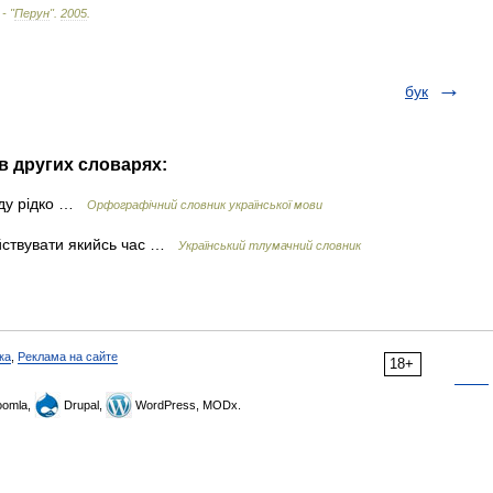
 - "
Перун
"
.
2005
.
бук
в других словарях:
иду рідко …
Орфографічний словник української мови
уйствувати якийсь час …
Український тлумачний словник
ка
,
Реклама на сайте
18+
omla,
Drupal,
WordPress, MODx.