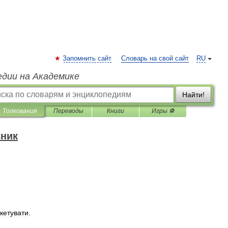
Запомнить сайт
Словарь на свой сайт
RU
едии на Академике
Найти!
Толкования
Переводы
Книги
Игры ⚽
вник
кетувати
.